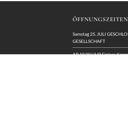
ÖFFNUNGSZEITEN
Samstag 25. JULI GESCHL
GESELLSCHAFT
AB 19.00 UHR Einlass Konze
Brothers
erhammer.com
Sonntag, 26. Juli geänderte
12.00 - 18.00 Uhr
Mittwoch – Samstag
Sonntag
Montag – Dienstag