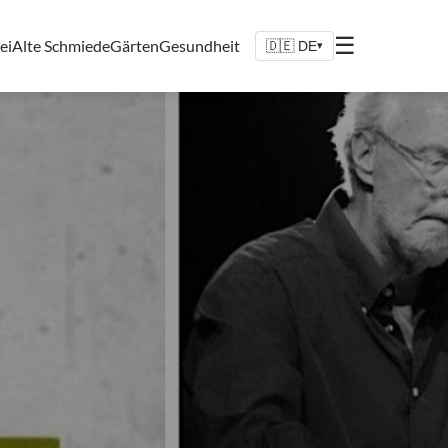
☰
ei
Alte Schmiede
Gärten
Gesundheit
🇩🇪 DE
▾