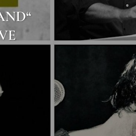
AND“
FVE