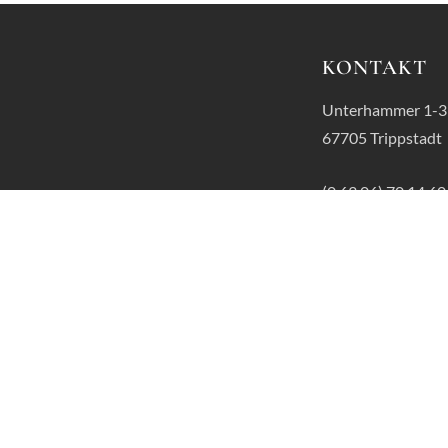
KONTAKT
Unterhammer 1-3
67705 Trippstadt
(0 63 06) 70 14 60
j.lambrecht@unt