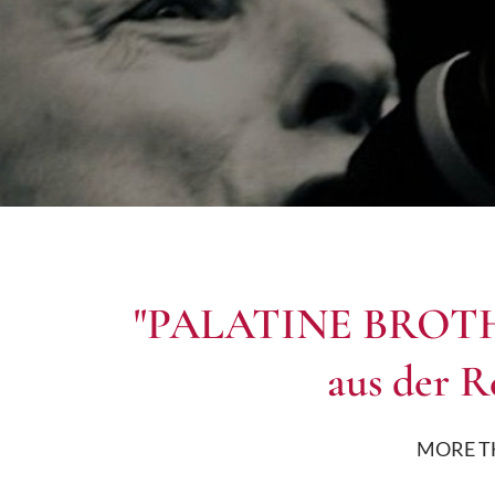
"PALATINE BROTH
aus der 
MORE T