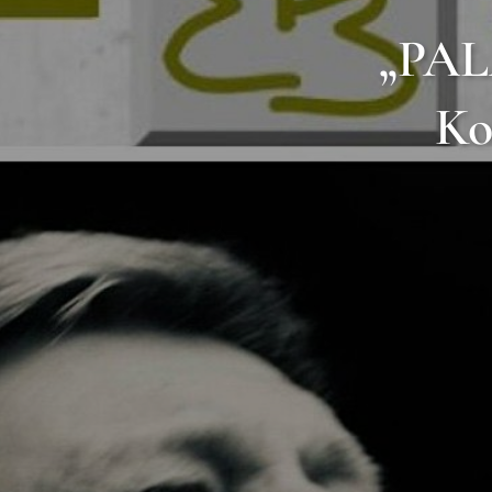
„PA
Ko