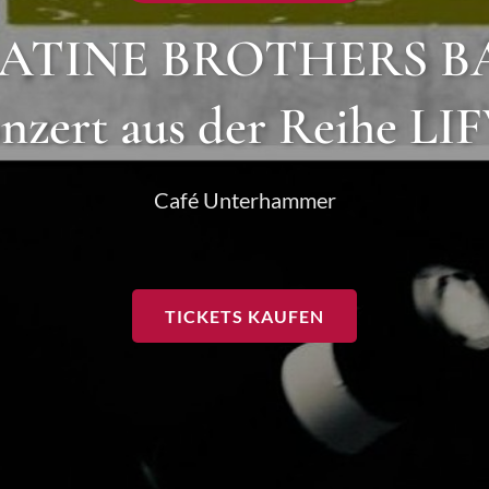
LATINE BROTHERS B
nzert aus der Reihe LI
Café Unterhammer
TICKETS KAUFEN